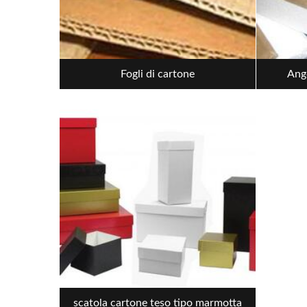
Fogli di cartone
Ango
scatola cartone teso tipo marmotta