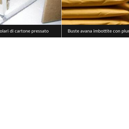
lari di cartone pressato
Buste avana imbottite con plur