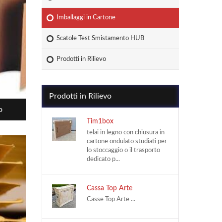
Imballaggi in Cartone
Scatole Test Smistamento HUB
Prodotti in Rilievo
Prodotti in Rilievo
o
Tim1box
telai in legno con chiusura in
cartone ondulato studiati per
lo stoccaggio o il trasporto
dedicato p...
Cassa Top Arte
Casse Top Arte ...