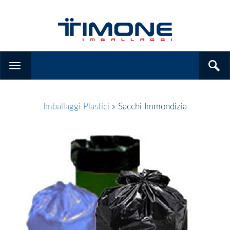
Imballaggi Plastici
» Sacchi Immondizia